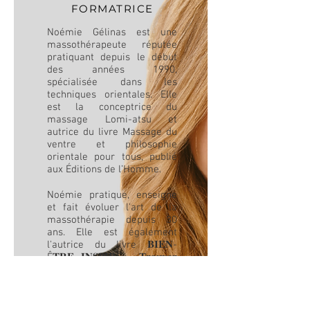
FORMATRICE
Noémie Gélinas est une
massothérapeute réputée
pratiquant depuis le début
des années 1990,
spécialisée dans les
techniques orientales. Elle
est la conceptrice du
massage Lomi-atsu et
autrice du livre Massage du
ventre et philosophie
orientale pour tous, publié
aux Éditions de l’Homme.
Noémie pratique, enseigne
et fait évoluer l'art de la
massothérapie depuis 30
ans. Elle est également
l'autrice du livre 𝐁𝐈𝐄𝐍-
Ê𝐓𝐑𝐄 𝐈𝐍𝐒𝐏𝐈𝐑É - 𝐓𝐫𝐨𝐮𝐯𝐞𝐫
𝐥'𝐡𝐚𝐫𝐦𝐨𝐧𝐢𝐞 𝐜𝐨𝐫𝐩𝐬 ✦ 𝐜œ𝐮𝐫 ✦
𝐞𝐬𝐩r𝐢𝐭 co-écrit avec ses
soeurs Mitsou et Abeille
Gélinas.