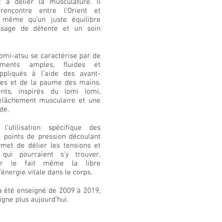
t à délier la musculature. Il
rencontre entre l’Orient et
e même qu’un juste équilibre
sage de détente et un soin
 lomi-atsu se caractérise par de
ments amples, fluides et
pliqués à l’aide des avant-
des et de la paume des mains.
ts, inspirés du lomi lomi,
lâchement musculaire et une
de.
 l’utilisation spécifique des
 points de pression découlant
met de délier les tensions et
qui pourraient s’y trouver,
par le fait même la libre
l’énergie vitale dans le corps.
a été enseigné de 2009 à 2019,
igne plus aujourd’hui.