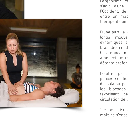
l’organisme e
s’agit d’une 
l’Occident, d
entre un mas
thérapeutique.
D’une part, le
longs mouve
dynamiques ap
bras, des cou
Ces mouvemen
amènent un re
détente profon
D’autre part,
pouces sur les
du shiatsu per
les blocages 
favorisant 
circulation de 
*Le lomi-atsu 
mais ne s’ense